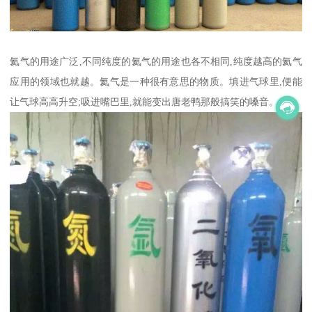
氦气的用途广泛,不同纯度的氦气的用途也各不相同,纯度越高的氦气
应用的领域也就越。氦气是一种很有意思的物质。填进气球里,便能
让气球高高升空;吸进嘴巴里,就能变出唐老鸭那般搞笑的嗓音。