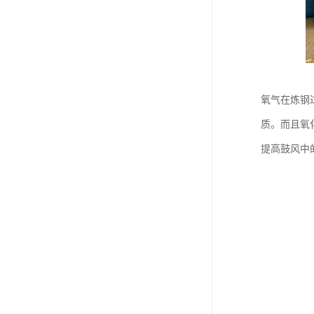
氧气在炼钢
质。而且氧
提高鼓风中