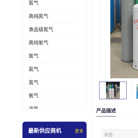
氮气
高纯氮气
食品级氮气
高纯氧气
氩气
氦气
氢气
氧气
液氮
产品描述
乙炔
最新供应商机
更多
状态