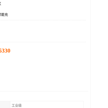
区
里能充
5330
工业级