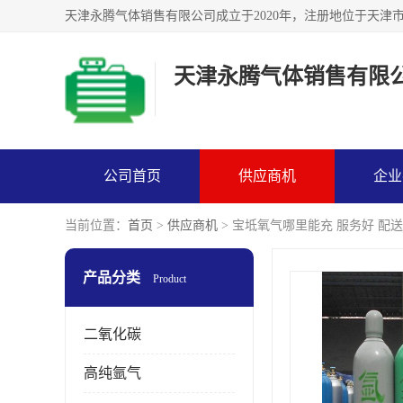
天津永腾气体销售有限
公司首页
供应商机
企业
当前位置：
首页
>
供应商机
> 宝坻氧气哪里能充 服务好 配
产品分类
Product
二氧化碳
高纯氩气