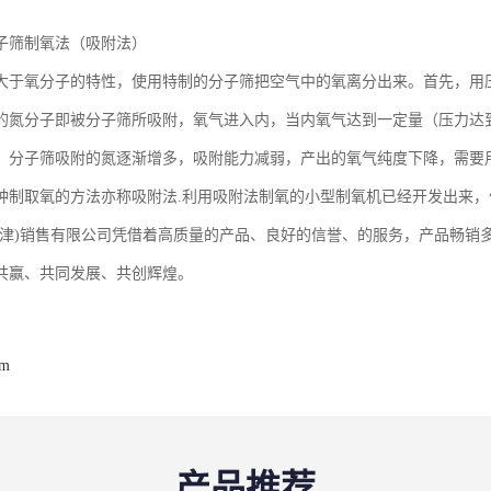
子筛制氧法（吸附法）
大于氧分子的特性，使用特制的分子筛把空气中的氧离分出来。首先，用
的氮分子即被分子筛所吸附，氧气进入内，当内氧气达到一定量（压力达
，分子筛吸附的氮逐渐增多，吸附能力减弱，产出的氧气纯度下降，需要
种制取氧的方法亦称吸附法.利用吸附法制氧的小型制氧机已经开发出来，
天津)销售有限公司凭借着高质量的产品、良好的信誉、的服务，产品畅销
共赢、共同发展、共创辉煌。
om
产品推荐