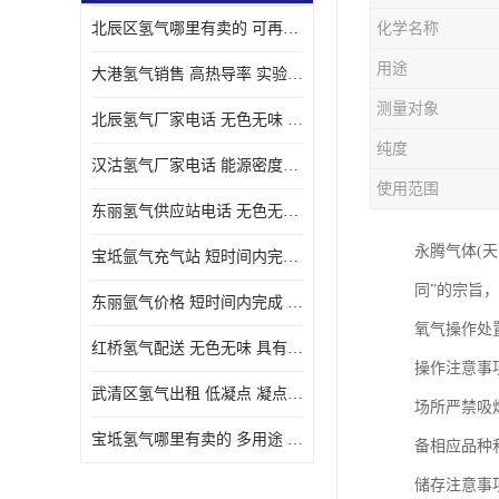
北辰区氢气哪里有卖的 可再生 实验室应用
化学名称
用途
大港氢气销售 高热导率 实验室应用
测量对象
北辰氢气厂家电话 无色无味 凝点为-259
纯度
汉沽氢气厂家电话 能源密度高 储存和传输便利
使用范围
东丽氢气供应站电话 无色无味 储存和传输便利
永腾气体(天
宝坻氩气充气站 短时间内完成 人员经过培训
同”的宗旨
东丽氩气价格 短时间内完成 物流管理优良
氧气操作处
红桥氢气配送 无色无味 具有较低的密度
操作注意事
武清区氢气出租 低凝点 凝点为-259
场所严禁吸
宝坻氢气哪里有卖的 多用途 可以在空气中上升
备相应品种
储存注意事