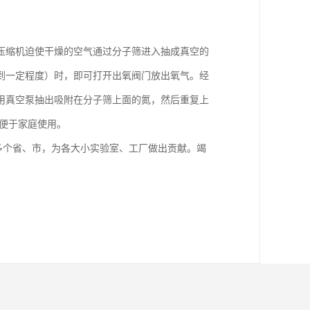
压缩机迫使干燥的空气通过分子筛进入抽成真空的
到一定程度）时，即可打开出氧阀门放出氧气。经
用真空泵抽出吸附在分子筛上面的氮，然后重复上
便于家庭使用。
多个省、市，为各大小实验室、工厂做出贡献。竭