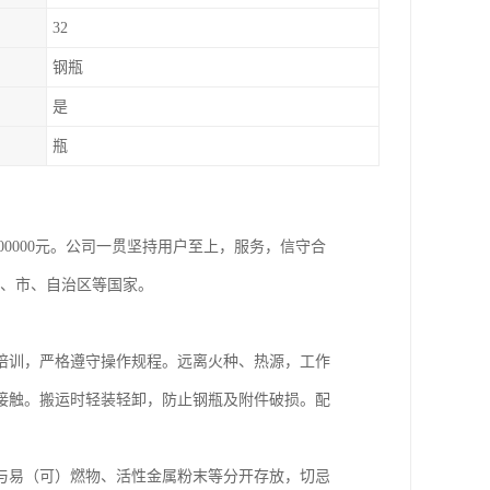
32
钢瓶
是
瓶
800000元。公司一贯坚持用户至上，服务，信守合
省、市、自治区等国家。
培训，严格遵守操作规程。远离火种、热源，工作
接触。搬运时轻装轻卸，防止钢瓶及附件破损。配
与易（可）燃物、活性金属粉末等分开存放，切忌