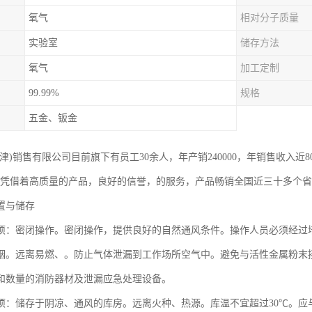
氧气
相对分子质量
实验室
储存方法
氧气
加工定制
99.99%
规格
五金、钣金
津)销售有限公司目前旗下有员工30余人，年产销240000，年销售收入近
，凭借着高质量的产品，良好的信誉，的服务，产品畅销全国近三十多个
置与储存
项：密闭操作。密闭操作，提供良好的自然通风条件。操作人员必须经过
烟。远离易燃、。防止气体泄漏到工作场所空气中。避免与活性金属粉末
和数量的消防器材及泄漏应急处理设备。
项：储存于阴凉、通风的库房。远离火种、热源。库温不宜超过30℃。应