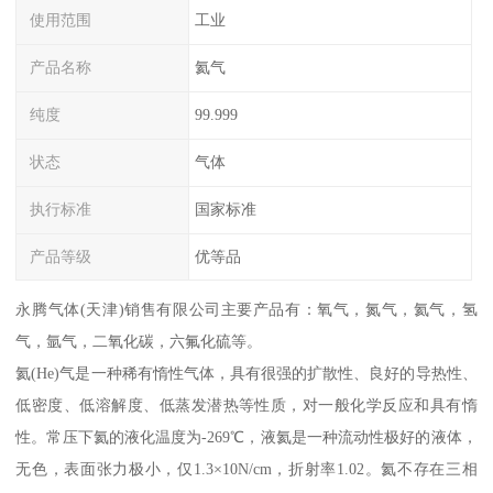
使用范围
工业
产品名称
氦气
纯度
99.999
状态
气体
执行标准
国家标准
产品等级
优等品
永腾气体(天津)销售有限公司主要产品有：氧气，氮气，氦气，氢
气，氩气，二氧化碳，六氟化硫等。
氦(He)气是一种稀有惰性气体，具有很强的扩散性、良好的导热性、
低密度、低溶解度、低蒸发潜热等性质，对一般化学反应和具有惰
性。常压下氦的液化温度为-269℃，液氦是一种流动性极好的液体，
无色，表面张力极小，仅1.3×10N/cm，折射率1.02。氦不存在三相