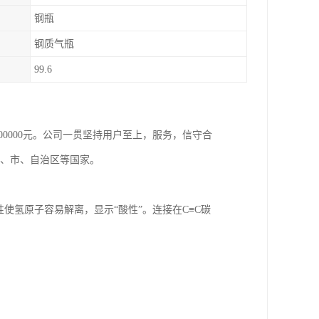
钢瓶
钢质气瓶
99.6
800000元。公司一贯坚持用户至上，服务，信守合
省、市、自治区等国家。
极性使氢原子容易解离，显示“酸性”。连接在C≡C碳