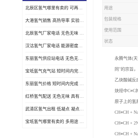
北辰区氢气哪里有卖的 可再生 实验室应用
用途
包装规格
大港氢气销售 高热导率 实验室应用
使用范围
北辰氢气厂家电话 无色无味 凝点为-259
状态
汉沽氢气厂家电话 能源密度高 储存和传输便利
东丽氢气供应站电话 无色无味 储存和传输便利
永腾气体(天
同”的宗旨
宝坻氩气充气站 短时间内完成 人员经过培训
乙炔酸碱反
东丽氩气价格 短时间内完成 物流管理优良
炔烃中C≡C
红桥氢气配送 无色无味 具有较低的密度
原子上的氢
武清区氢气出租 低凝点 凝点为-259
CH≡CH + 
宝坻氢气哪里有卖的 多用途 可以在空气中上升
CH≡CH + 
CH≡CH + N