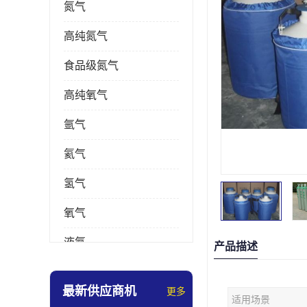
氮气
高纯氮气
食品级氮气
高纯氧气
氩气
氦气
氢气
氧气
液氮
产品描述
乙炔
最新供应商机
更多
适用场景