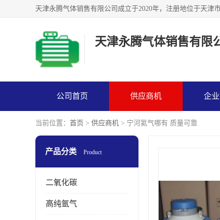
天津永腾气体销售有限
公司首页
供应商机
企业
当前位置：
首页
>
供应商机
> 宁河氦气哪有 质量可靠
产品分类
Product
二氧化碳
高纯氩气