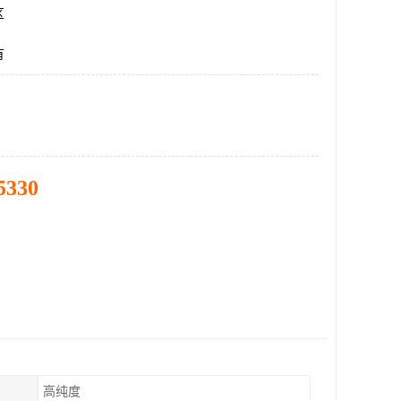
区
有
5330
高纯度