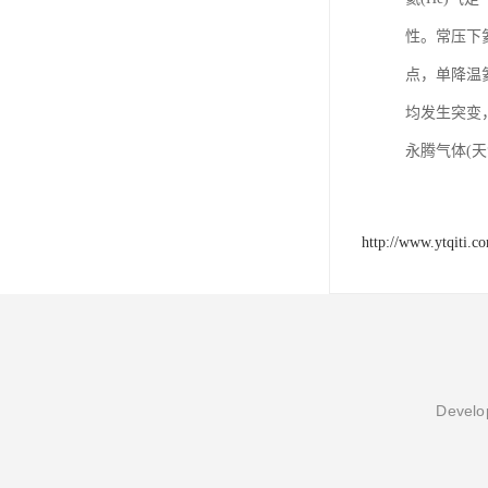
性。常压下氦
点，单降温
均发生突变
永腾气体(
http://www.ytqiti.c
Develop