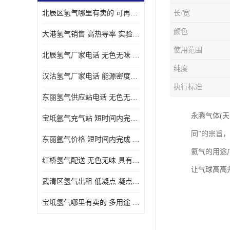
北辰区氢气哪里有卖的 可再生 实验室应用
长/宽
颜色
大港氢气销售 高热导率 实验室应用
使用范围
北辰氢气厂家电话 无色无味 凝点为-259
纯度
汉沽氢气厂家电话 能源密度高 储存和传输便利
执行标准
东丽氢气供应站电话 无色无味 储存和传输便利
永腾气体(天
宝坻氩气充气站 短时间内完成 人员经过培训
同”的宗旨
东丽氩气价格 短时间内完成 物流管理优良
氦气的用途
红桥氢气配送 无色无味 具有较低的密度
让气球高高
武清区氢气出租 低凝点 凝点为-259
宝坻氢气哪里有卖的 多用途 可以在空气中上升