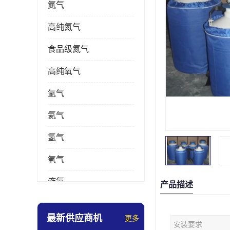
氮气
高纯氮气
食品级氮气
高纯氧气
氩气
氦气
氢气
氧气
液氮
产品描述
乙炔
最新供应商机
更多
安装要求