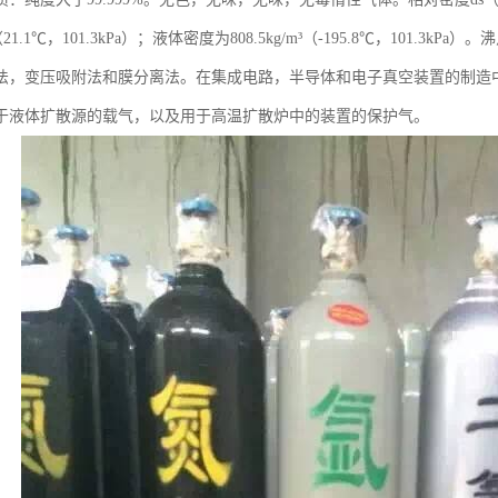
m³（21.1℃，101.3kPa）；液体密度为808.5kg/m³（-195.8℃，101.3k
法，变压吸附法和膜分离法。在集成电路，半导体和电子真空装置的制造
于液体扩散源的载气，以及用于高温扩散炉中的装置的保护气。