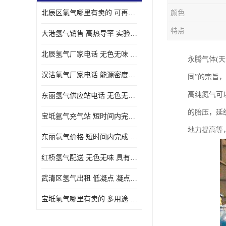
北辰区氢气哪里有卖的 可再生 实验室应用
颜色
特点
大港氢气销售 高热导率 实验室应用
北辰氢气厂家电话 无色无味 凝点为-259
永腾气体(天
汉沽氢气厂家电话 能源密度高 储存和传输便利
同”的宗旨
高纯氮气可
东丽氢气供应站电话 无色无味 储存和传输便利
的胎压，延
宝坻氩气充气站 短时间内完成 人员经过培训
地力提高等
东丽氩气价格 短时间内完成 物流管理优良
红桥氢气配送 无色无味 具有较低的密度
武清区氢气出租 低凝点 凝点为-259
宝坻氢气哪里有卖的 多用途 可以在空气中上升