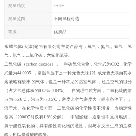
测量精度
≤±3%
测量范围
不同量程可选
等级
优质品
永腾气体(天津)销售有限公司主要产品有：氧气，氮气，氦气，氢
气，氩气，二氧化碳，六氟化硫等。
二氧化碳（carbon dioxide），一种碳氧化合物，化学式为CO2，化学
式量为44.0095 ，常温常压下是一种无色无味 [2] 或无色无嗅而其水
溶液略有酸味 的气体，也是一种常见的温室气体 ，还是空气的组分
（占大气总体积的0.03%-0.04%）。在物理性质方面，二氧化碳的熔
点为-56.6℃，沸点为-78.5℃，密度比空气密度大（标准条件下），
溶于水。在化学性质方面，二氧化碳的化学性质不活泼，热稳定性
很高（2000℃时仅有1.8%分解），不能燃烧，通常也不支持燃烧，
属于酸性氧化物，具有酸性氧化物的通性，因与水反应生成的是碳
酸，所以是碳酸的酸酐。