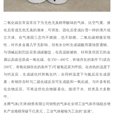
二氧化碳在常温常压下为无色无臭稍带酸味的气体。比空气重。液
化后变成无色无臭的液体，可挥发。固化后变成白雪一样的薄片或
立方体。在气液固三态均不燃烧，也不助燃。二氧化碳稍微呈惰
性，对许多金属几乎无影响，但有水分时生成碳酸而腐蚀普通钢。
与强碱起剧烈反应形成碳酸盐，在高温能被铁、锌和某些其它的金
属以及碳还原成一氧化碳。在350～400℃，有镍存在的条件下(或在
200℃，有氧化铜存在的条件下)可被氢还原为甲烷。在赤热的温度下
与钙反应，生成碳化钙和氧化钙；在同样温度下与氨反应生成尿
素；有铜存在时与二硫化碳反应可生成硫和一氧化碳。与许多有机
化合物反应。可将这些化合物羰基化。能溶于水、烃类及大多数
中。
永腾气体(天津)销售有限公司销售的气体在全球工业气体市场稳步增
长产业规模突破千亿美元，工业气体被喻为工业的“血液”。