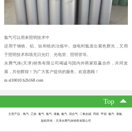
氩气可以用来照明技术中
还用于钢铁、铝、钛和锆的冶炼中。放电时氩发出紫色辉光，又用
于照明技术和填充日光灯、光电管、照明管等。
永腾气体(天津)销售有限公司竭诚与国内外商家双赢合作，共同发
展，共创辉煌！为广大客户提供的服务。欢迎惠顾！
m.sl10010.b2b168.com
Top
主营产品：氧气 乙炔 氮气 氩气 液氮 氦气 混合气 二氧化碳 丙烷 甲烷 氨气 液氨
版权所有：天津永腾气体销售有限公司