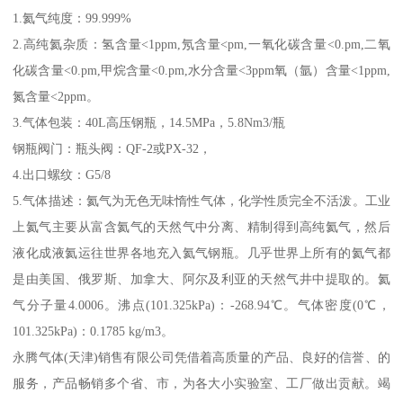
1.氦气纯度：99.999%
2.高纯氦杂质：氢含量<1ppm,氖含量<pm,一氧化碳含量<0.pm,二氧
化碳含量<0.pm,甲烷含量<0.pm,水分含量<3ppm氧（氩）含量<1ppm,
氮含量<2ppm。
3.气体包装：40L高压钢瓶，14.5MPa，5.8Nm3/瓶
钢瓶阀门：瓶头阀：QF-2或PX-32，
4.出口螺纹：G5/8
5.气体描述：氦气为无色无味惰性气体，化学性质完全不活泼。工业
上氦气主要从富含氦气的天然气中分离、精制得到高纯氦气，然后
液化成液氦运往世界各地充入氦气钢瓶。几乎世界上所有的氦气都
是由美国、俄罗斯、加拿大、阿尔及利亚的天然气井中提取的。氦
气分子量4.0006。沸点(101.325kPa)：-268.94℃。气体密度(0℃，
101.325kPa)：0.1785 kg/m3。
永腾气体(天津)销售有限公司凭借着高质量的产品、良好的信誉、的
服务，产品畅销多个省、市，为各大小实验室、工厂做出贡献。竭