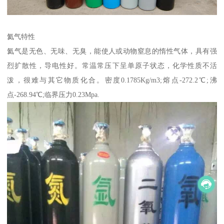
氦气特性
氦气是无色、无味、无臭，能使人或动物窒息的惰性气体，具有强
烈扩散性，导电性好。常温常压下呈单原子状态，化学性质不活
泼，很难与其它物质化合。密度0.1785Kg/m3;熔点-272.2℃;沸
点-268.94℃;临界压力0.23Mpa.