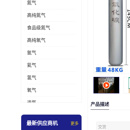
氮气
高纯氮气
食品级氮气
高纯氧气
氩气
氦气
氢气
氧气
液氮
产品描述
乙炔
最新供应商机
更多
交货