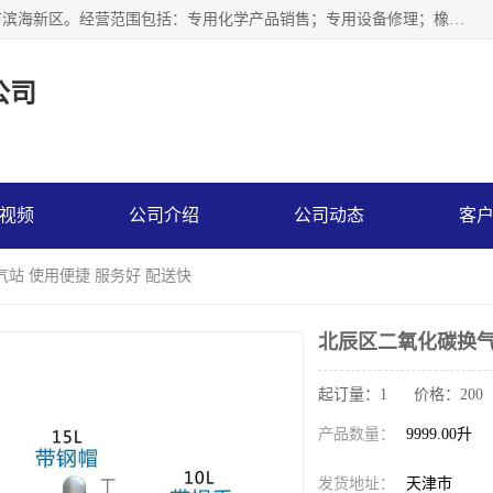
天津永腾气体销售有限公司成立于2020年，注册地位于天津市滨海新区。经营范围包括：专用化学产品销售；专用设备修理；橡胶制品销售；气体压缩机械销售；特种设备销售；仪器仪表销售；机械设备租赁；五金产品批发；食品添加剂销售等，主要供应：氧气、乙炔、氮气、氩气、氢气、氦气、液氨、液氮、一氧化碳、二氧化碳等，各种工业气体，高纯气体，食品级气体。
公司
视频
公司介绍
公司动态
客
气站 使用便捷 服务好 配送快
北辰区二氧化碳换气
起订量：1 价格：200
产品数量：
9999.00升
发货地址：
天津市