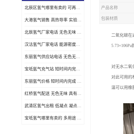
北辰区氢气哪里有卖的 可再生 实验室应用
产品名称
包装材质
大港氢气销售 高热导率 实验室应用
北辰氢气厂家电话 无色无味 凝点为-259
二氧化碳在通
汉沽氢气厂家电话 能源密度高 储存和传输便利
5.73×10
东丽氢气供应站电话 无色无味 储存和传输便利
对无水二氧
宝坻氩气充气站 短时间内完成 人员经过培训
对此可用的
东丽氩气价格 短时间内完成 物流管理优良
温可以用橡
红桥氢气配送 无色无味 具有较低的密度
武清区氢气出租 低凝点 凝点为-259
宝坻氢气哪里有卖的 多用途 可以在空气中上升