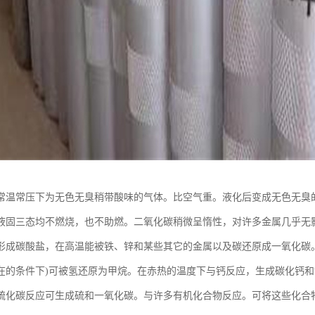
常温常压下为无色无臭稍带酸味的气体。比空气重。液化后变成无色无臭
液固三态均不燃烧，也不助燃。二氧化碳稍微呈惰性，对许多金属几乎无
形成碳酸盐，在高温能被铁、锌和某些其它的金属以及碳还原成一氧化碳。在3
在的条件下)可被氢还原为甲烷。在赤热的温度下与钙反应，生成碳化钙
硫化碳反应可生成硫和一氧化碳。与许多有机化合物反应。可将这些化合