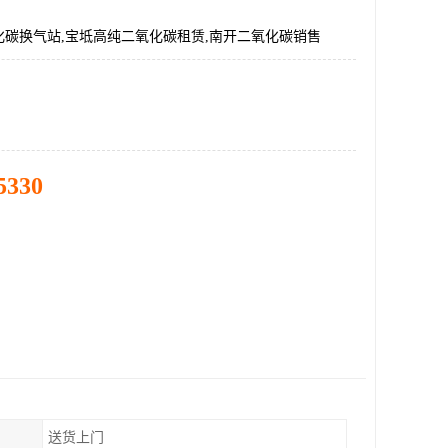
化碳换气站,宝坻高纯二氧化碳租赁,南开二氧化碳销售
5330
送货上门