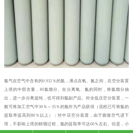
氩气在空气中含有的0.932％的氩，沸点在氧、氮之间，在空分装置
上塔的中部含量，叫氩馏分。在分离氧、氮的同时，将氩馏分抽
出，进一步分离提纯，也可得到氩副产品。对全低压空分装置，一
般可将加工空气中30％～35％的氩作为产品获得（流程已可将氩的
提取率提高到80％以上）；对中压空分装置，由于膨胀空气进下
塔，不影响上塔的精馏过程，氩的提取率可达60％左右。但是，小
型空分装置总的加工空气量少，所能生产的氩气量有限，是否需要