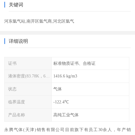
关键词
河东氩气站,南开区氩气商,河北区氩气
详细说明
证书
标准物质证书、合格证
液体密度(83.78K，68.749kPa)
1416.6 kg/m3
状态
气体
临界温度
-122.4℃
产品名称
高纯工业气体
永腾气体(天津)销售有限公司目前旗下有员工30余人，年产销