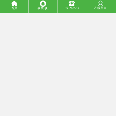
配置提氩装置，要视具体情况确定。
首页
在线QQ
18502675330
在线留言