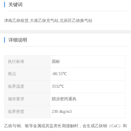
关键词
津南乙炔租赁,大港乙炔充气站,北辰区乙炔换气站
详细说明
执行标准
国标
熔点
-80.55℃
临界温度
3532℃
储存要求
阴凉密闭通风
临界密度
230.4kg/m3
乙炔与铜、银等金属或其盐类长期接触时，会生成乙炔铜（CuC）和