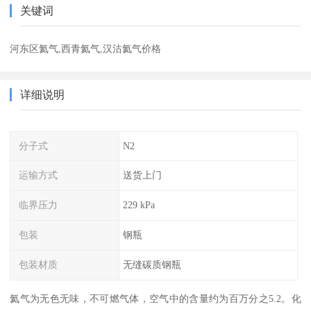
关键词
河东区氦气,西青氦气,汉沽氦气价格
详细说明
分子式
N2
运输方式
送货上门
临界压力
229 kPa
包装
钢瓶
包装材质
无缝碳质钢瓶
氦气为无色无味，不可燃气体，空气中的含量约为百万分之5.2。化