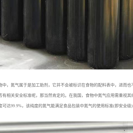
物中，氮气属于是加工助剂，它并不会被标识在食物的配料表中，进而也
否有相关安全标准呢，那当然肯定的。在我国，食物中氮气应用需重视其
可达99.9%，该纯度的氮气能满足食品包装中氮气的使用标准(即安全级)