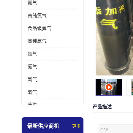
氮气
高纯氮气
食品级氮气
高纯氧气
氩气
氦气
氢气
氧气
液氮
产品描述
乙炔
最新供应商机
更多
CAS