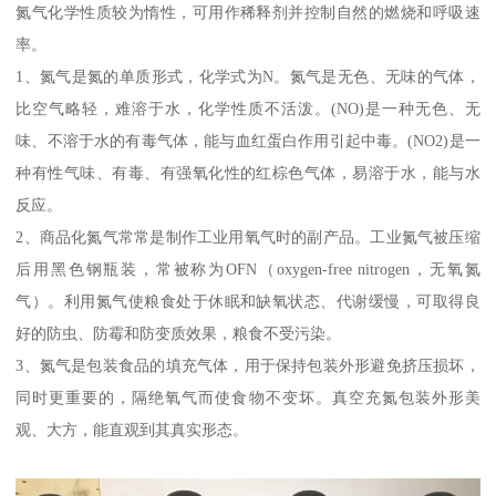
氮气化学性质较为惰性，可用作稀释剂并控制自然的燃烧和呼吸速
率。
1、氮气是氮的单质形式，化学式为N。氮气是无色、无味的气体，
比空气略轻，难溶于水，化学性质不活泼。(NO)是一种无色、无
味、不溶于水的有毒气体，能与血红蛋白作用引起中毒。(NO2)是一
种有性气味、有毒、有强氧化性的红棕色气体，易溶于水，能与水
反应。
2、商品化氮气常常是制作工业用氧气时的副产品。工业氮气被压缩
后用黑色钢瓶装，常被称为OFN（oxygen-free nitrogen，无氧氮
气）。利用氮气使粮食处于休眠和缺氧状态、代谢缓慢，可取得良
好的防虫、防霉和防变质效果，粮食不受污染。
3、氮气是包装食品的填充气体，用于保持包装外形避免挤压损坏，
同时更重要的，隔绝氧气而使食物不变坏。真空充氮包装外形美
观、大方，能直观到其真实形态。