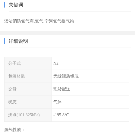
关键词
汉沽消防氮气商,氮气,宁河氮气换气站
详细说明
分子式
N2
包装材质
无缝碳质钢瓶
交货
现货配送
状态
气体
沸点(101.325kPa)
-195.8℃
氮气性质：