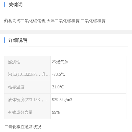
关键词
蓟县高纯二氧化碳销售,天津二氧化碳租赁,二氧化碳租赁
详细说明
燃烧性
不燃气体
沸点(101.325kPa，升华点)
-78.5℃
临界温度
31.0℃
液体密度(273.15K，3485kPa)
929.5kg/m3
有效成分含量
99%
二氧化碳在通常状况