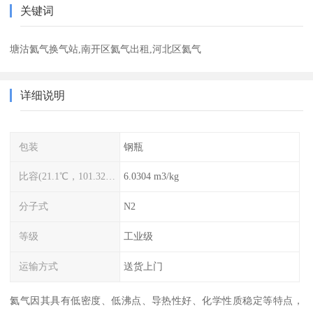
关键词
塘沽氦气换气站,南开区氦气出租,河北区氦气
详细说明
包装
钢瓶
比容(21.1℃，101.325kPa)
6.0304 m3/kg
分子式
N2
等级
工业级
运输方式
送货上门
氦气因其具有低密度、低沸点、导热性好、化学性质稳定等特点，