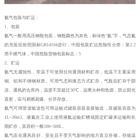
氦气包装与贮运：
1、包装
氦气一般用高压钢瓶包装，钢瓶颜色为灰色，标绿色“氦”字，气态氦
的充装应按照国标GB14194进行，中国包装贮运危险性分类：第2.2
类不燃气体，中国危险货物包装标志：5
2、贮运
氦气无腐蚀性，常温下可使用任何通用材料贮存，低温下主要采用
铜、铝和不锈钢材质。可用气态和液态方式贮存，气瓶应贮存于阴
凉、通风的仓库内，温度不宜超过30℃，远离火种和热源，防止阳光
直射，应与易燃易爆、分开存放。
氦气可用管道输送也可用运输式罐装容器直接输送，其罐装容器为
1L~30m3。液氦在工业上使用液氦运输贮槽或固定贮罐来运输和长
期贮存，其容积一般100~500L。
氦气应在通风良好、安全且不受天气影响的地方直立存储，存储温