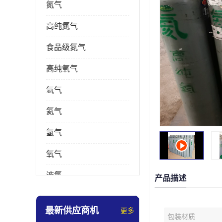
氮气
高纯氮气
食品级氮气
高纯氧气
氩气
氦气
氢气
氧气
液氮
产品描述
乙炔
最新供应商机
更多
包装材质