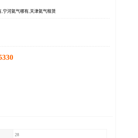
,宁河氦气哪有,天津氦气租赁
5330
28