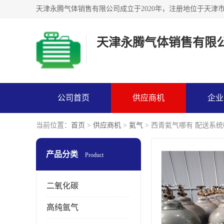
天津永腾气体销售有限
公司首页
供应商机
企业
当前位置：
首页
>
供应商机
>
氦气
> 西青氦气哪有 配送系
产品分类
Product
二氧化碳
高纯氩气