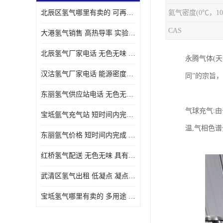
北辰区氢气哪里有卖的 可再生 实验室应用
CAS
大港氢气销售 高热导率 实验室应用
北辰氢气厂家电话 无色无味 凝点为-259
永腾气体(天
汉沽氢气厂家电话 能源密度高 储存和传输便利
同”的宗旨
东丽氢气供应站电话 无色无味 储存和传输便利
气球充气:由
宝坻氩气充气站 短时间内完成 人员经过培训
温,气相色
东丽氩气价格 短时间内完成 物流管理优良
红桥氢气配送 无色无味 具有较低的密度
武清区氢气出租 低凝点 凝点为-259
宝坻氢气哪里有卖的 多用途 可以在空气中上升