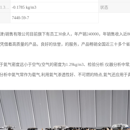
氦气密度(0℃，101.325kPa)
-0.1785 kg/m3
状态
7440-59-7
津)销售有限公司目前旗下有员工30余人，年产销240000，年销售收入近
，凭借着高质量的产品，良好的信誉，的服务，产品畅销全国近三十多个
于氦气密度远小于空气(空气的密度为1.29kg/m3、检验分析:仪器分
谱分析中氦气常作为载气,利用氦气渗透性好、不可燃的特点,氦气还应用于