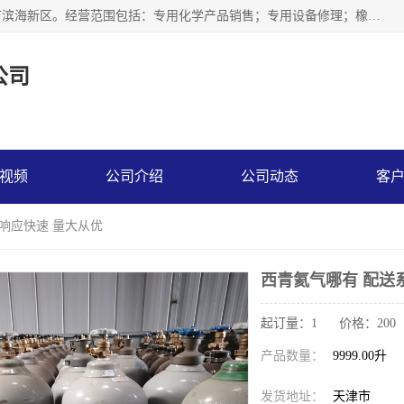
天津永腾气体销售有限公司成立于2020年，注册地位于天津市滨海新区。经营范围包括：专用化学产品销售；专用设备修理；橡胶制品销售；气体压缩机械销售；特种设备销售；仪器仪表销售；机械设备租赁；五金产品批发；食品添加剂销售等，主要供应：氧气、乙炔、氮气、氩气、氢气、氦气、液氨、液氮、一氧化碳、二氧化碳等，各种工业气体，高纯气体，食品级气体。
公司
视频
公司介绍
公司动态
客
统响应快速 量大从优
西青氦气哪有 配送
起订量：1 价格：200
产品数量：
9999.00升
发货地址：
天津市