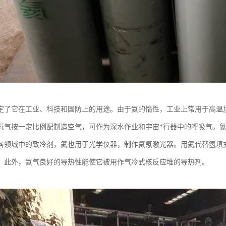
定了它在工业、科技和国防上的用途。由于氦的惰性，工业上常用于高温
氧气按一定比例配制造空气，可作为深水作业和宇宙*行器中的呼吸气。
各领域中的致冷剂，氦也用于光学仪器，制作氦氖激光器。用氦代替氢填
。此外，氦气良好的导热性能使它被用作气冷式核反应堆的导热剂。