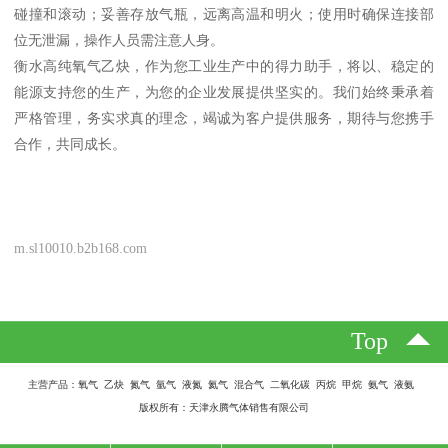
碰撞和滚动；妥善存放气瓶，远离高温和明火；使用时确保连接部
位无泄漏，操作人员需注意人身。
衡水高纯氧气乙炔，作为您工业生产中的得力助手，将以、稳定的
能源支持您的生产，为您的企业发展提供坚实的。我们始终秉承着
严格管理，务实求真的理念，竭诚为客户提供服务，期待与您携手
合作，共同成长。
m.sl10010.b2b168.com
Top
主营产品：氧气 乙炔 氮气 氩气 液氮 氦气 混合气 二氧化碳 丙烷 甲烷 氨气 液氨
版权所有：天津永腾气体销售有限公司