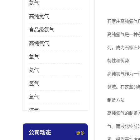
氮气
高纯氮气
石家庄高纯氩气
食品级氮气
高纯氩气是一种
高纯氧气
列，成为石家庄
氩气
特性和优势
氦气
高纯氩气作为一
氢气
领域。在这些领
氧气
制备方法
液氮
高纯氩气的制备
乙炔
气。而液化空分
公司动态
更多
素，得到高纯度