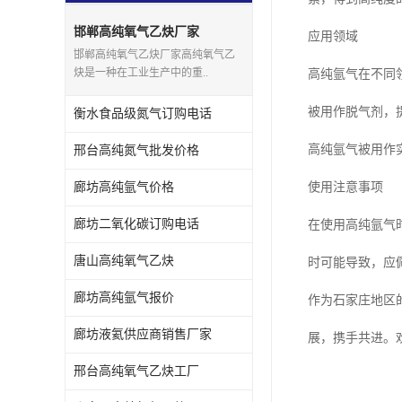
邯郸高纯氧气乙炔厂家
应用领域
邯郸高纯氧气乙炔厂家高纯氧气乙
炔是一种在工业生产中的重..
高纯氩气在不同
被用作脱气剂，
衡水食品级氮气订购电话
高纯氩气被用作
邢台高纯氮气批发价格
廊坊高纯氩气价格
使用注意事项
廊坊二氧化碳订购电话
在使用高纯氩气
唐山高纯氧气乙炔
时可能导致，应
廊坊高纯氩气报价
作为石家庄地区
廊坊液氦供应商销售厂家
展，携手共进。
邢台高纯氧气乙炔工厂