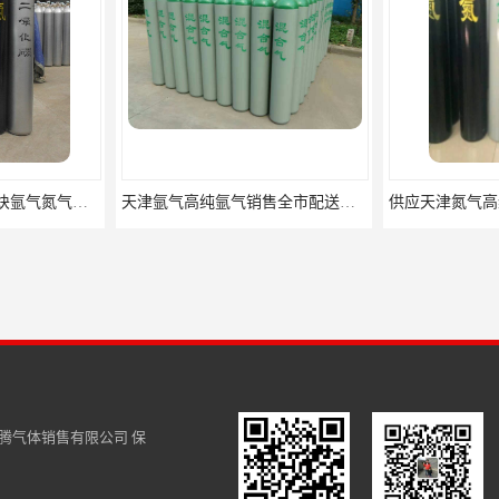
天津40升工业氧气乙炔氩气氮气瓶出租全市配送服务
天津氩气高纯氩气销售全市配送上门
腾气体销售有限公司
保