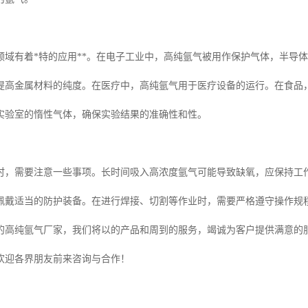
领域有着*特的应用**。在电子工业中，高纯氩气被用作保护气体，半导
提高金属材料的纯度。在医疗中，高纯氩气用于医疗设备的运行。在食品
实验室的惰性气体，确保实验结果的准确性和性。
时，需要注意一些事项。长时间吸入高浓度氩气可能导致缺氧，应保持工
佩戴适当的防护装备。在进行焊接、切割等作业时，需要严格遵守操作规
的高纯氩气厂家，我们将以的产品和周到的服务，竭诚为客户提供满意的
欢迎各界朋友前来咨询与合作！