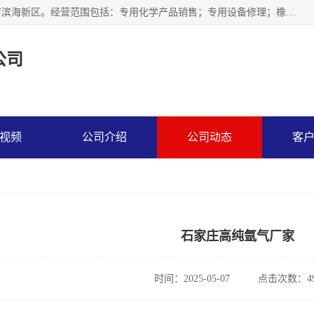
天津永腾气体销售有限公司成立于2020年，注册地位于天津市滨海新区。经营范围包括：专用化学产品销售；专用设备修理；橡胶制品销售；气体压缩机械销售；特种设备销售；仪器仪表销售；机械设备租赁；五金产品批发；食品添加剂销售等，主要供应：氧气、乙炔、氮气、氩气、氢气、氦气、液氨、液氮、一氧化碳、二氧化碳等，各种工业气体，高纯气体，食品级气体。
公司
视频
公司介绍
公司动态
客
石家庄高纯氩气厂家
时间：2025-05-07
点击次数：49