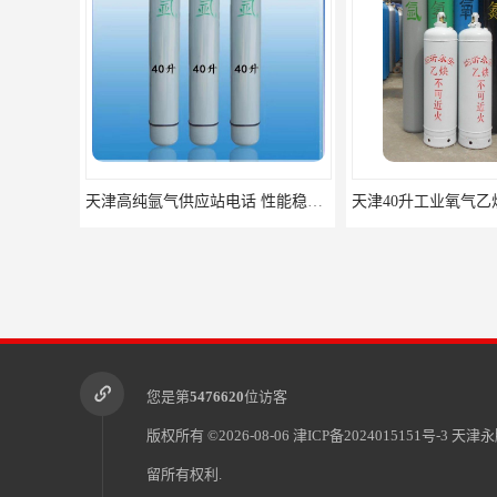
天津高纯氩气供应站电话 性能稳定 纯度保证
您是第
5476620
位访客
版权所有 ©2026-08-06
津ICP备2024015151号-3
天津永
留所有权利.