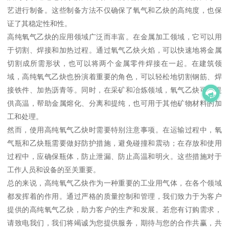
艺进行制备。这些制备方法不仅确保了氧气和乙炔的高纯度，也保
证了其稳定性和性。
高纯氧气乙炔的应用领域广泛而丰富。在金属加工领域，它可以用
于切割、焊接和加热过程。通过氧气乙炔火焰，可以快速地将金属
切割成所需形状，也可以将两个金属零件焊接在一起。在建筑领
域，高纯氧气乙炔也扮演着重要的角色，可以轻松地切割钢筋、焊
接铁件、加热沥青等。同时，在采矿和冶炼领域，氧气乙炔可以提
供高温，帮助金属熔化、分离和提纯，也可用于其他矿物材料的加
工和处理。
然而，使用高纯氧气乙炔时需要特别注意事项。在运输过程中，氧
气瓶和乙炔瓶需要做好防护措施，避免碰撞和震动；在存放和使用
过程中，应确保瓶体，防止泄漏、防止高温和明火。这些措施对于
工作人员和设备的至关重要。
总的来说，高纯氧气乙炔作为一种重要的工业用气体，在各个领域
都发挥着的作用。通过严格的质量控制和管理，我们致力于为客户
提供的高纯氧气乙炔，助力客户的生产和发展。若您有订购需求，
请致电我们，我们将竭诚为您提供服务，期待与您的合作共赢，共