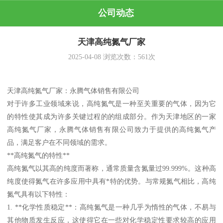
公司动态
天津高纯氮气厂家
2025-04-08
浏览次数：
561
次
天津高纯氮气厂家：永腾气体销售有限公司
对于许多工业领域来说，高纯氮气是一种至关重要的气体，因为它
的特性使其成为许多关键过程的的组成部分。作为天津地区的一家
高纯氮气厂家，永腾气体销售有限公司致力于提供的高纯氮气产
品，满足客户在不同领域的需求。
**高纯氮气的特性**
高纯氮气以其高的纯度而著称，通常质量含氮量过99.999%。这种高
纯度使得氮气在许多应用中具有*特的优势。与常规氮气相比，高纯
氮气具有以下特性：
1. **化学性质稳定**：高纯氮气是一种几乎为惰性的气体，不易与
其他物质发生反应，这使得它在一些对化学稳定性要求较高的应用